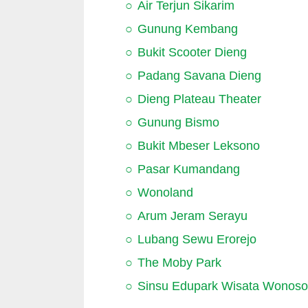
Air Terjun Sikarim
Gunung Kembang
Bukit Scooter Dieng
Padang Savana Dieng
Dieng Plateau Theater
Gunung Bismo
Bukit Mbeser Leksono
Pasar Kumandang
Wonoland
Arum Jeram Serayu
Lubang Sewu Erorejo
The Moby Park
Sinsu Edupark Wisata Wonos