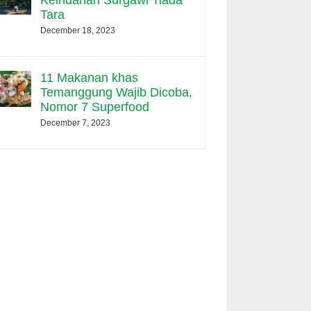
Tara
December 18, 2023
11 Makanan khas
Temanggung Wajib Dicoba,
Nomor 7 Superfood
December 7, 2023