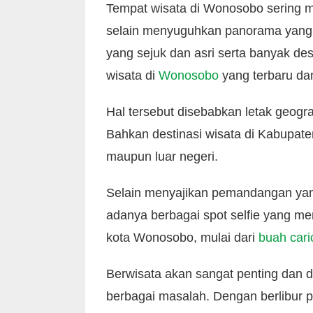
Tempat wisata di Wonosobo sering me
selain menyuguhkan panorama yang
yang sejuk dan asri serta banyak de
wisata di
Wonosobo
yang terbaru dan 
Hal tersebut disebabkan letak geogr
Bahkan destinasi wisata di Kabupat
maupun luar negeri.
Selain menyajikan pemandangan yang
adanya berbagai spot selfie yang m
kota Wonosobo, mulai dari
buah cari
Berwisata akan sangat penting dan d
berbagai masalah. Dengan berlibur p