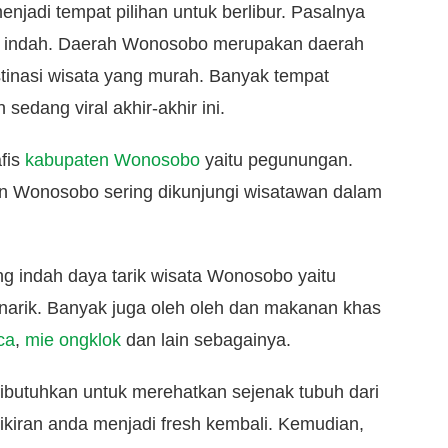
njadi tempat pilihan untuk berlibur. Pasalnya
 indah. Daerah Wonosobo merupakan daerah
stinasi wisata yang murah. Banyak tempat
sedang viral akhir-akhir ini.
afis
kabupaten Wonosobo
yaitu pegunungan.
en Wonosobo sering dikunjungi wisatawan dalam
 indah daya tarik wisata Wonosobo yaitu
enarik. Banyak juga oleh oleh dan makanan khas
ca
,
mie ongklok
dan lain sebagainya.
ibutuhkan untuk merehatkan sejenak tubuh dari
ikiran anda menjadi fresh kembali. Kemudian,