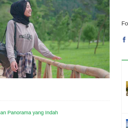
Fo
gan Panorama yang Indah