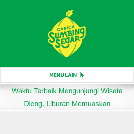
Skip
to
content
MENU LAIN
Beranda
Waktu Terbaik Mengunjungi Wisata
Harga
Dieng, Liburan Memuaskan
Berita
Hubungi Kami