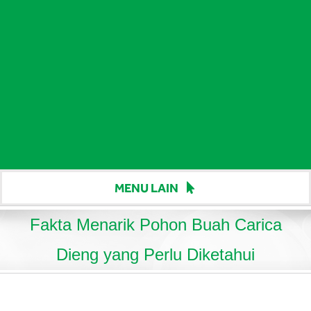
MENU LAIN
Beranda
Fakta Menarik Pohon Buah Carica
Harga
Dieng yang Perlu Diketahui
Berita