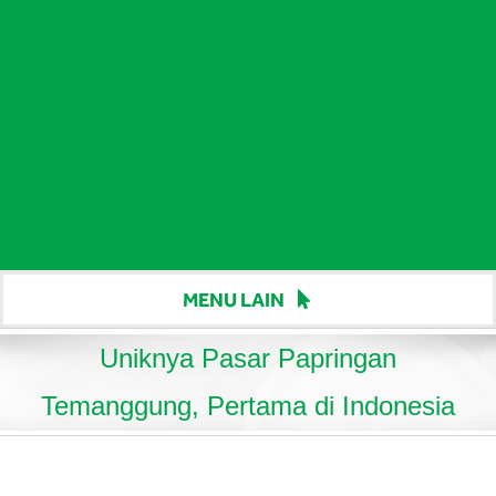
MENU LAIN
Beranda
Uniknya Pasar Papringan
Harga
Temanggung, Pertama di Indonesia
Berita