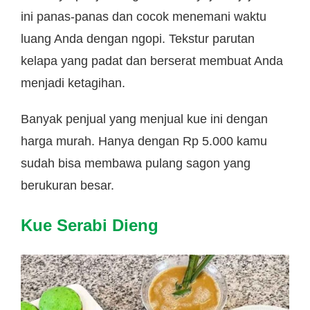
ini panas-panas dan cocok menemani waktu
luang Anda dengan ngopi. Tekstur parutan
kelapa yang padat dan berserat membuat Anda
menjadi ketagihan.
Banyak penjual yang menjual kue ini dengan
harga murah. Hanya dengan Rp 5.000 kamu
sudah bisa membawa pulang sagon yang
berukuran besar.
Kue Serabi Dieng