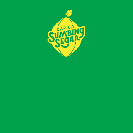
Skip
to
content