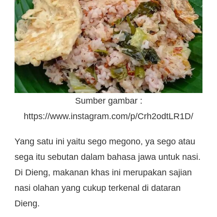
Sumber gambar :
https://www.instagram.com/p/Crh2odtLR1D/
Yang satu ini yaitu sego megono, ya sego atau
sega itu sebutan dalam bahasa jawa untuk nasi.
Di Dieng, makanan khas ini merupakan sajian
nasi olahan yang cukup terkenal di dataran
Dieng.