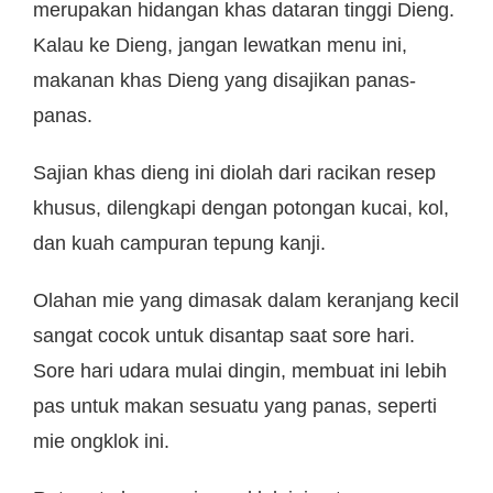
merupakan hidangan khas dataran tinggi Dieng.
Kalau ke Dieng, jangan lewatkan menu ini,
makanan khas Dieng yang disajikan panas-
panas.
Sajian khas dieng ini diolah dari racikan resep
khusus, dilengkapi dengan potongan kucai, kol,
dan kuah campuran tepung kanji.
Olahan mie yang dimasak dalam keranjang kecil
sangat cocok untuk disantap saat sore hari.
Sore hari udara mulai dingin, membuat ini lebih
pas untuk makan sesuatu yang panas, seperti
mie ongklok ini.