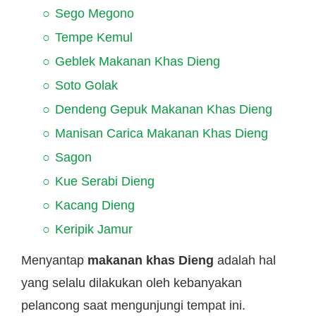
Sego Megono
Tempe Kemul
Geblek Makanan Khas Dieng
Soto Golak
Dendeng Gepuk Makanan Khas Dieng
Manisan Carica Makanan Khas Dieng
Sagon
Kue Serabi Dieng
Kacang Dieng
Keripik Jamur
Menyantap
makanan khas Dieng
adalah hal
yang selalu dilakukan oleh kebanyakan
pelancong saat mengunjungi tempat ini.