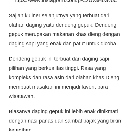
https://www.instagram.com/p/CxUv3HbSvoc/
Sajian kuliner selanjutnya yang terbuat dari
olahan daging yaitu dendeng gepuk. Dendeng
gepuk merupakan makanan khas dieng dengan
daging sapi yang enak dan patut untuk dicoba.
Dendeng gepuk ini terbuat dari daging sapi
pilihan yang berkualitas tinggi. Rasa yang
kompleks dan rasa asin dari olahan khas Dieng
membuat masakan ini menjadi favorit para
wisatawan.
Biasanya daging gepuk ini lebih enak dinikmati
dengan nasi panas dan sambal bajak yang bikin
ketagihan.