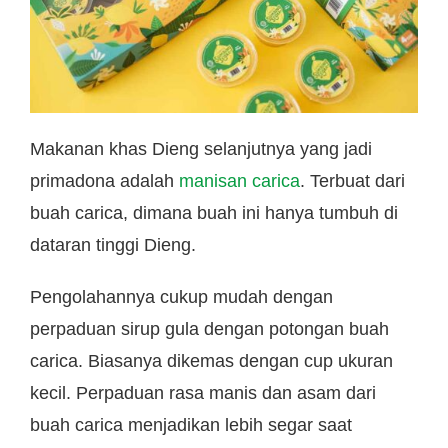
Makanan khas Dieng selanjutnya yang jadi
primadona adalah
manisan carica
. Terbuat dari
buah carica, dimana buah ini hanya tumbuh di
dataran tinggi Dieng.
Pengolahannya cukup mudah dengan
perpaduan sirup gula dengan potongan buah
carica. Biasanya dikemas dengan cup ukuran
kecil. Perpaduan rasa manis dan asam dari
buah carica menjadikan lebih segar saat