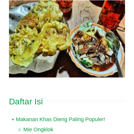
Hubungi Kami
Tentang Kami
Daftar Agen
Daftar Isi
Makanan Khas Dieng Paling Populer!
Mie Ongklok