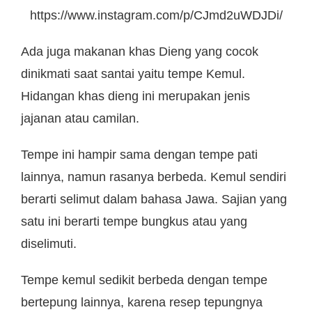
https://www.instagram.com/p/CJmd2uWDJDi/
Ada juga makanan khas Dieng yang cocok
dinikmati saat santai yaitu tempe Kemul.
Hidangan khas dieng ini merupakan jenis
jajanan atau camilan.
Tempe ini hampir sama dengan tempe pati
lainnya, namun rasanya berbeda. Kemul sendiri
berarti selimut dalam bahasa Jawa. Sajian yang
satu ini berarti tempe bungkus atau yang
diselimuti.
Tempe kemul sedikit berbeda dengan tempe
bertepung lainnya, karena resep tepungnya