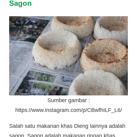
Sagon
Sumber gambar :
https://www.instagram.com/p/CBwfhILF_L6/
Salah satu makanan khas Dieng lainnya adalah
sagon. Sagon adalah makanan ringan khas