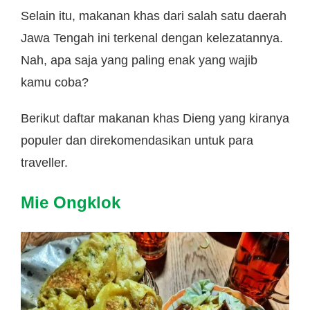
Selain itu, makanan khas dari salah satu daerah
Jawa Tengah ini terkenal dengan kelezatannya.
Nah, apa saja yang paling enak yang wajib
kamu coba?
Berikut daftar makanan khas Dieng yang kiranya
populer dan direkomendasikan untuk para
traveller.
Mie Ongklok