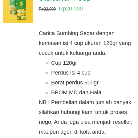
Original
Current
Rp
20,000
Rp
22,000
price
price
was:
is:
Carica Sumbing Segar dengan
Rp22,000.
Rp20,000.
kemasan isi 4 cup ukuran 120gr yang
cocok untuk keluarga anda.
Cup 120gr
Perdus isi 4 cup
Berat perdus 500gr
BPOM MD dan Halal
NB : Pembelian dalam jumlah banyak
silahkan hubungi kami untuk proses
nego. Anda juga bisa menjadi reseller,
maupun agen di kota anda.