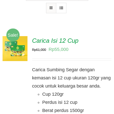
Hubungi Kami
Tentang Kami
Daftar Agen
Sale!
Carica Isi 12 Cup
Original
Current
Rp
55,000
Rp
61,000
price
price
was:
is:
Carica Sumbing Segar dengan
Rp61,000.
Rp55,000.
kemasan isi 12 cup ukuran 120gr yang
cocok untuk keluarga besar anda.
Cup 120gr
Perdus isi 12 cup
Berat perdus 1500gr