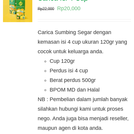
Original
Current
Rp
20,000
Rp
22,000
price
price
was:
is:
Carica Sumbing Segar dengan
Rp22,000.
Rp20,000.
kemasan isi 4 cup ukuran 120gr yang
cocok untuk keluarga anda.
Cup 120gr
Perdus isi 4 cup
Berat perdus 500gr
BPOM MD dan Halal
NB : Pembelian dalam jumlah banyak
silahkan hubungi kami untuk proses
nego. Anda juga bisa menjadi reseller,
maupun agen di kota anda.