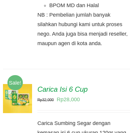
BPOM MD dan Halal
NB : Pembelian jumlah banyak
silahkan hubungi kami untuk proses
nego. Anda juga bisa menjadi reseller,
maupun agen di kota anda.
Sale!
Carica Isi 6 Cup
Original
Current
Rp
28,000
Rp
32,000
price
price
was:
is:
Carica Sumbing Segar dengan
Rp32,000.
Rp28,000.
kemasan isi 6 cup ukuran 120gr yang