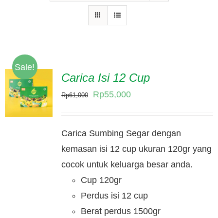
Hubungi Kami
Tentang Kami
Daftar Agen
Sale!
Carica Isi 12 Cup
Original
Current
Rp
55,000
Rp
61,000
price
price
was:
is:
Carica Sumbing Segar dengan
Rp61,000.
Rp55,000.
kemasan isi 12 cup ukuran 120gr yang
cocok untuk keluarga besar anda.
Cup 120gr
Perdus isi 12 cup
Berat perdus 1500gr