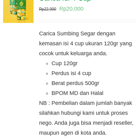
Original
Current
Rp
20,000
Rp
22,000
price
price
was:
is:
Carica Sumbing Segar dengan
Rp22,000.
Rp20,000.
kemasan isi 4 cup ukuran 120gr yang
cocok untuk keluarga anda.
Cup 120gr
Perdus isi 4 cup
Berat perdus 500gr
BPOM MD dan Halal
NB : Pembelian dalam jumlah banyak
silahkan hubungi kami untuk proses
nego. Anda juga bisa menjadi reseller,
maupun agen di kota anda.