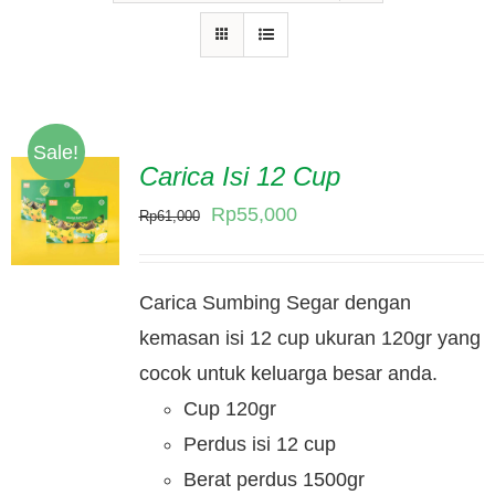
Hubungi Kami
Tentang Kami
Daftar Agen
Sale!
Carica Isi 12 Cup
Original
Current
Rp
55,000
Rp
61,000
price
price
was:
is:
Carica Sumbing Segar dengan
Rp61,000.
Rp55,000.
kemasan isi 12 cup ukuran 120gr yang
cocok untuk keluarga besar anda.
Cup 120gr
Perdus isi 12 cup
Berat perdus 1500gr