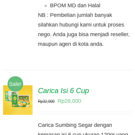
BPOM MD dan Halal
NB : Pembelian jumlah banyak
silahkan hubungi kami untuk proses
nego. Anda juga bisa menjadi reseller,
maupun agen di kota anda.
Sale!
Carica Isi 6 Cup
Original
Current
Rp
28,000
Rp
32,000
price
price
was:
is:
Carica Sumbing Segar dengan
Rp32,000.
Rp28,000.
kemasan isi 6 cup ukuran 120gr yang