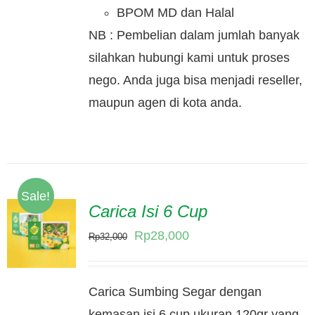
BPOM MD dan Halal
NB : Pembelian dalam jumlah banyak
silahkan hubungi kami untuk proses
nego. Anda juga bisa menjadi reseller,
maupun agen di kota anda.
Sale!
Carica Isi 6 Cup
Original
Current
Rp
28,000
Rp
32,000
price
price
was:
is:
Carica Sumbing Segar dengan
Rp32,000.
Rp28,000.
kemasan isi 6 cup ukuran 120gr yang