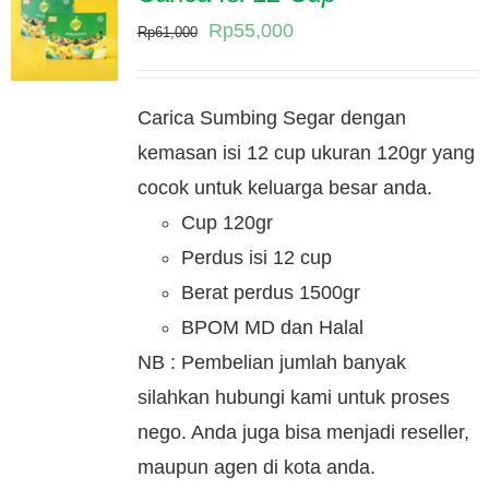
Original
Current
Rp
55,000
Rp
61,000
price
price
was:
is:
Carica Sumbing Segar dengan
Rp61,000.
Rp55,000.
kemasan isi 12 cup ukuran 120gr yang
cocok untuk keluarga besar anda.
Cup 120gr
Perdus isi 12 cup
Berat perdus 1500gr
BPOM MD dan Halal
NB : Pembelian jumlah banyak
silahkan hubungi kami untuk proses
nego. Anda juga bisa menjadi reseller,
maupun agen di kota anda.