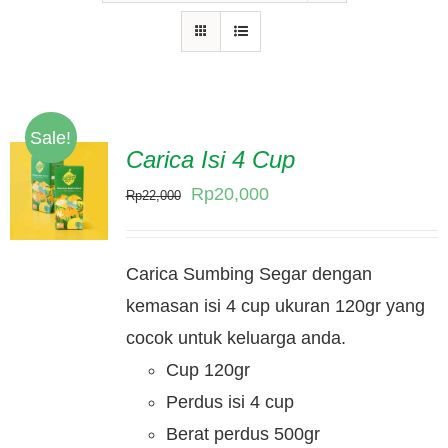
Hubungi Kami
Tentang Kami
Daftar Agen
Sale!
Carica Isi 4 Cup
Original
Current
Rp
20,000
Rp
22,000
price
price
was:
is:
Carica Sumbing Segar dengan
Rp22,000.
Rp20,000.
kemasan isi 4 cup ukuran 120gr yang
cocok untuk keluarga anda.
Cup 120gr
Perdus isi 4 cup
Berat perdus 500gr