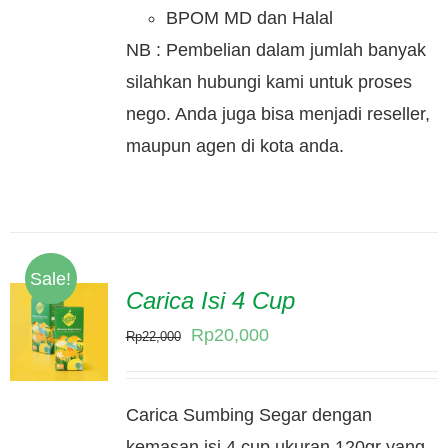
BPOM MD dan Halal
NB : Pembelian dalam jumlah banyak
silahkan hubungi kami untuk proses
nego. Anda juga bisa menjadi reseller,
maupun agen di kota anda.
Sale!
Carica Isi 4 Cup
Original
Current
Rp
20,000
Rp
22,000
price
price
was:
is:
Carica Sumbing Segar dengan
Rp22,000.
Rp20,000.
kemasan isi 4 cup ukuran 120gr yang