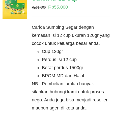
Original
Current
Rp
55,000
Rp
61,000
price
price
was:
is:
Carica Sumbing Segar dengan
Rp61,000.
Rp55,000.
kemasan isi 12 cup ukuran 120gr yang
cocok untuk keluarga besar anda.
Cup 120gr
Perdus isi 12 cup
Berat perdus 1500gr
BPOM MD dan Halal
NB : Pembelian jumlah banyak
silahkan hubungi kami untuk proses
nego. Anda juga bisa menjadi reseller,
maupun agen di kota anda.