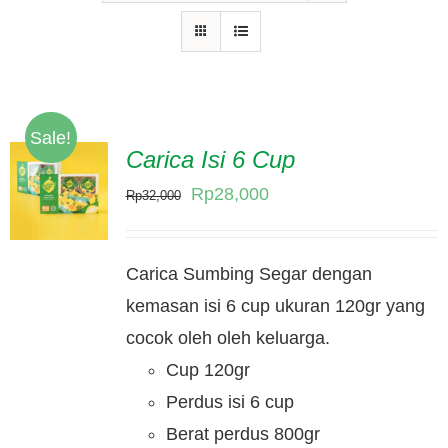
Hubungi Kami
Tentang Kami
Daftar Agen
Sale!
Carica Isi 6 Cup
Original
Current
Rp
28,000
Rp
32,000
price
price
was:
is:
Carica Sumbing Segar dengan
Rp32,000.
Rp28,000.
kemasan isi 6 cup ukuran 120gr yang
cocok oleh oleh keluarga.
Cup 120gr
Perdus isi 6 cup
Berat perdus 800gr