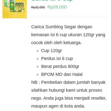
Original
Current
Rp
28,000
Rp
32,000
price
price
was:
is:
Carica Sumbing Segar dengan
Rp32,000.
Rp28,000.
kemasan isi 6 cup ukuran 120gr yang
cocok oleh oleh keluarga.
Cup 120gr
Perdus isi 6 cup
Berat perdus 800gr
BPOM MD dan Halal
NB : Pembelian dalam jumlah banyak
silahkan hubungi kami untuk proses
nego. Anda juga bisa menjadi reseller,
maupun agen di kota anda.