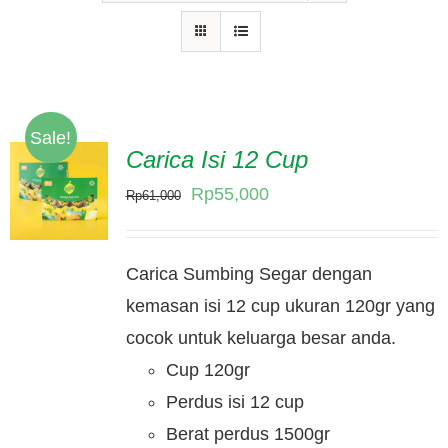
Hubungi Kami
Tentang Kami
Daftar Agen
Sale!
Carica Isi 12 Cup
Original
Current
Rp
55,000
Rp
61,000
price
price
was:
is:
Carica Sumbing Segar dengan
Rp61,000.
Rp55,000.
kemasan isi 12 cup ukuran 120gr yang
cocok untuk keluarga besar anda.
Cup 120gr
Perdus isi 12 cup
Berat perdus 1500gr