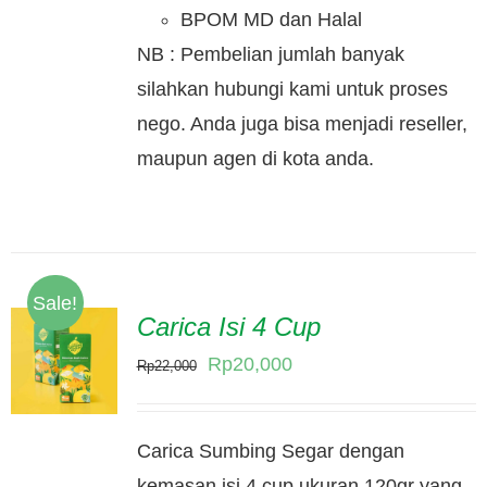
BPOM MD dan Halal
NB : Pembelian jumlah banyak
silahkan hubungi kami untuk proses
nego. Anda juga bisa menjadi reseller,
maupun agen di kota anda.
Sale!
Carica Isi 4 Cup
Original
Current
Rp
20,000
Rp
22,000
price
price
was:
is:
Carica Sumbing Segar dengan
Rp22,000.
Rp20,000.
kemasan isi 4 cup ukuran 120gr yang