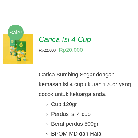
Sale!
Carica Isi 4 Cup
Original
Current
Rp
20,000
Rp
22,000
price
price
was:
is:
Carica Sumbing Segar dengan
Rp22,000.
Rp20,000.
kemasan isi 4 cup ukuran 120gr yang
cocok untuk keluarga anda.
Cup 120gr
Perdus isi 4 cup
Berat perdus 500gr
BPOM MD dan Halal