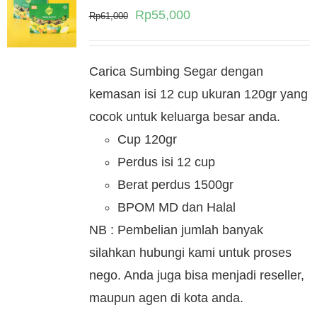
Original
Current
Rp
55,000
Rp
61,000
price
price
was:
is:
Carica Sumbing Segar dengan
Rp61,000.
Rp55,000.
kemasan isi 12 cup ukuran 120gr yang
cocok untuk keluarga besar anda.
Cup 120gr
Perdus isi 12 cup
Berat perdus 1500gr
BPOM MD dan Halal
NB : Pembelian jumlah banyak
silahkan hubungi kami untuk proses
nego. Anda juga bisa menjadi reseller,
maupun agen di kota anda.