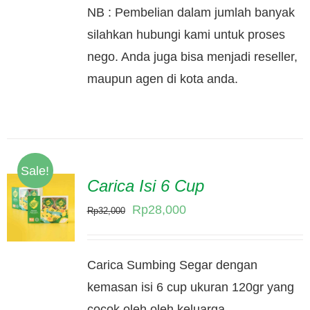
NB : Pembelian dalam jumlah banyak
silahkan hubungi kami untuk proses
nego. Anda juga bisa menjadi reseller,
maupun agen di kota anda.
Sale!
Carica Isi 6 Cup
Original
Current
Rp
28,000
Rp
32,000
price
price
was:
is:
Carica Sumbing Segar dengan
Rp32,000.
Rp28,000.
kemasan isi 6 cup ukuran 120gr yang
cocok oleh oleh keluarga.