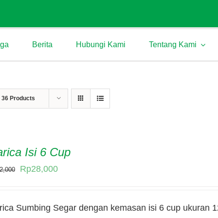
rga
Berita
Hubungi Kami
Tentang Kami
w
36 Products
rica Isi 6 Cup
Original
Current
Rp
28,000
2,000
price
price
was:
is:
rica Sumbing Segar dengan kemasan isi 6 cup ukuran 12
Rp32,000.
Rp28,000.