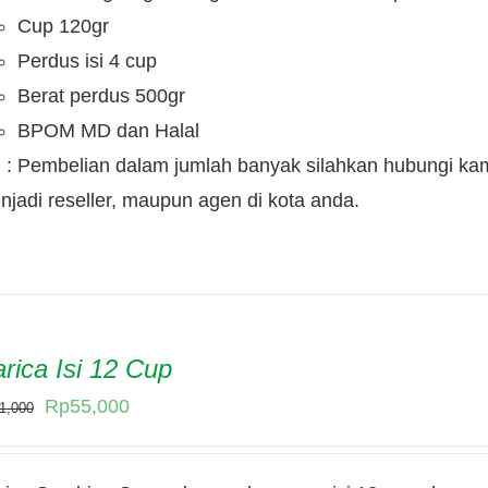
Rp22,000.
Rp20,000.
Cup 120gr
Perdus isi 4 cup
Berat perdus 500gr
BPOM MD dan Halal
 : Pembelian dalam jumlah banyak silahkan hubungi kam
njadi reseller, maupun agen di kota anda.
rica Isi 12 Cup
Original
Current
Rp
55,000
1,000
price
price
was:
is: