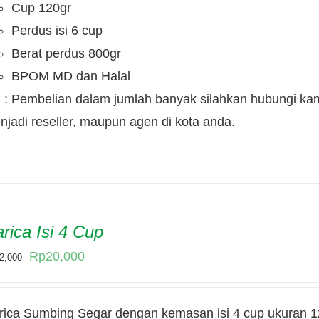
Cup 120gr
Perdus isi 6 cup
Berat perdus 800gr
BPOM MD dan Halal
 : Pembelian dalam jumlah banyak silahkan hubungi kam
njadi reseller, maupun agen di kota anda.
rica Isi 4 Cup
Original
Current
Rp
20,000
2,000
price
price
was:
is:
rica Sumbing Segar dengan kemasan isi 4 cup ukuran 1