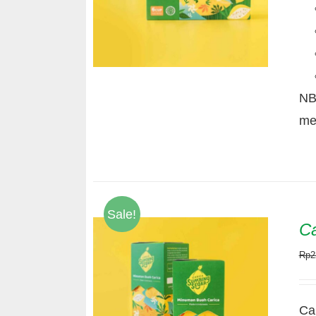
NB
me
Sale!
Ca
Rp
2
Ca