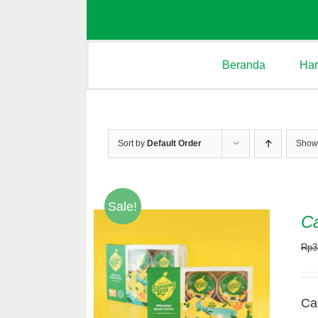
Beranda
Ha
Sort by
Default Order
Sho
Sale!
Ca
Rp
3
Ca