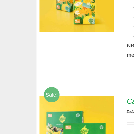
NB
me
Sale!
Ca
Rp
6