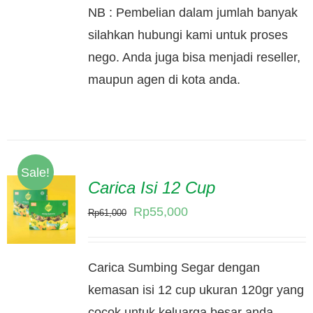
NB : Pembelian dalam jumlah banyak
silahkan hubungi kami untuk proses
nego. Anda juga bisa menjadi reseller,
maupun agen di kota anda.
Sale!
Carica Isi 12 Cup
Original
Current
Rp
55,000
Rp
61,000
price
price
was:
is:
Carica Sumbing Segar dengan
Rp61,000.
Rp55,000.
kemasan isi 12 cup ukuran 120gr yang
cocok untuk keluarga besar anda.