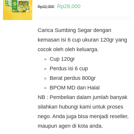
Original
Current
Rp
28,000
Rp
32,000
price
price
was:
is:
Carica Sumbing Segar dengan
Rp32,000.
Rp28,000.
kemasan isi 6 cup ukuran 120gr yang
cocok oleh oleh keluarga.
Cup 120gr
Perdus isi 6 cup
Berat perdus 800gr
BPOM MD dan Halal
NB : Pembelian dalam jumlah banyak
silahkan hubungi kami untuk proses
nego. Anda juga bisa menjadi reseller,
maupun agen di kota anda.