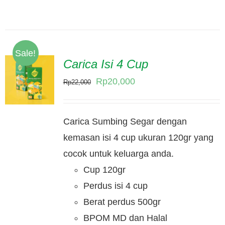
Sale!
Carica Isi 4 Cup
Original
Current
Rp
20,000
Rp
22,000
price
price
was:
is:
Carica Sumbing Segar dengan
Rp22,000.
Rp20,000.
kemasan isi 4 cup ukuran 120gr yang
cocok untuk keluarga anda.
Cup 120gr
Perdus isi 4 cup
Berat perdus 500gr
BPOM MD dan Halal